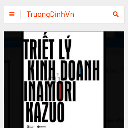
TruongDinhVn
Chia sẽ ebook,
các khóa học,
phần mềm học
tập miễn phí