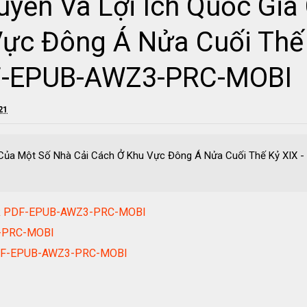
uyền Và Lợi Ích Quốc Gia
Vực Đông Á Nửa Cuối Thế 
F-EPUB-AWZ3-PRC-MOBI
21
 Của Một Số Nhà Cải Cách Ở Khu Vực Đông Á Nửa Cuối Thế Kỷ XIX
book PDF-EPUB-AWZ3-PRC-MOBI
3-PRC-MOBI
 PDF-EPUB-AWZ3-PRC-MOBI