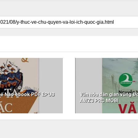
Thế Nào ebook PDF EPUB
Văn hóa dân gian vùng 
AWZ3 PRC MOBI