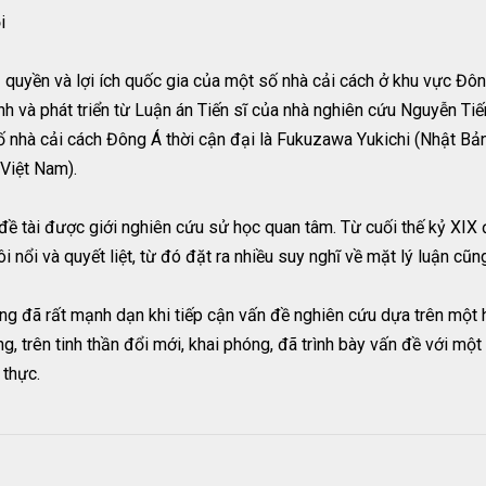
i
ủ quyền và lợi ích quốc gia của một số nhà cải cách ở khu vực Đôn
ỉnh và phát triển từ Luận án Tiến sĩ của nhà nghiên cứu Nguyễn Ti
ố nhà cải cách Đông Á thời cận đại là Fukuzawa Yukichi (Nhật Bả
Việt Nam).
 đề tài được giới nghiên cứu sử học quan tâm. Từ cuối thế kỷ XIX
i nổi và quyết liệt, từ đó đặt ra nhiều suy nghĩ về mặt lý luận cũn
g đã rất mạnh dạn khi tiếp cận vấn đề nghiên cứu dựa trên một hệ 
, trên tinh thần đổi mới, khai phóng, đã trình bày vấn đề với một
 thực.