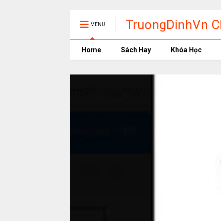
TruongDinhVn Ch
MENU
phần mềm học t
Home
Sách Hay
Khóa Học