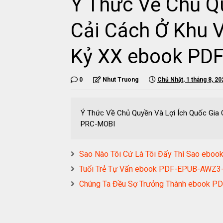
Ý Thức Về Chủ Q
Cải Cách Ở Khu 
Kỷ XX ebook PD
0
Nhut Truong
Chủ Nhật, 1 tháng 8, 20
Ý Thức Về Chủ Quyền Và Lợi Ích Quốc Gia
PRC-MOBI
Sao Nào Tôi Cứ Là Tôi Đấy Thì Sao e
Tuổi Trẻ Tự Vấn ebook PDF-EPUB-AWZ
Chúng Ta Đều Sợ Trưởng Thành ebook