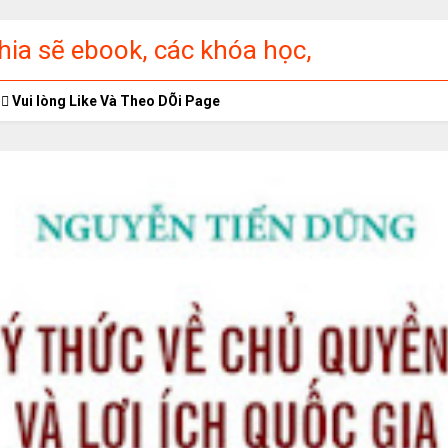
ia sẽ ebook, các khóa học,
ập miễn phí
Vui lòng Like Và Theo DÕi Page