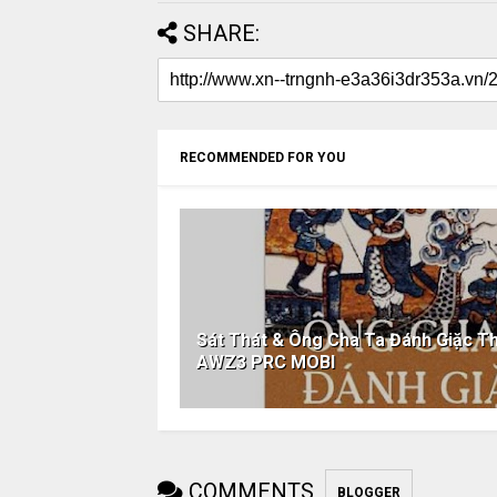
SHARE:
RECOMMENDED FOR YOU
Sát Thát & Ông Cha Ta Đánh Giặc 
AWZ3 PRC MOBI
COMMENTS
BLOGGER