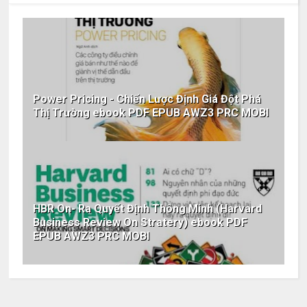
Power Pricing - Chiến Lược Định Giá Đột Phá
Thị Trường ebook PDF EPUB AWZ3 PRC MOBI
HBR On- Ra Quyết Định Thông Minh (Harvard
Business Review On Stratery) ebook PDF
EPUB AWZ3 PRC MOBI