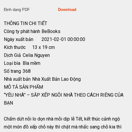
Định dạng PDF
Download
THÔNG TIN CHI TIẾT
Công ty phát hành
BeBooks
Ngày xuất bản
2021-02-01 00:00:00
Kích thước
13 x 19 cm
Dịch Giả
Celia Nguyen
Loại bìa
Bìa mềm
Số trang
368
Nhà xuất bản
Nhà Xuất Bản Lao Động
MÔ TẢ SẢN PHẨM
“YÊU NHÀ” – SẮP XẾP NGÔI NHÀ THEO CÁCH RIÊNG CỦA
BẠN
Chấm dứt nỗi lo dọn nhà mỗi dịp lễ Tết, kết thúc cảnh ngộ
một món đồ xếp chỗ này thì chật mà nhấc sang chỗ kia thì