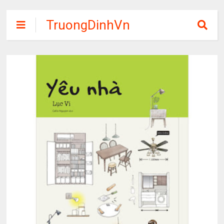
TruongDinhVn
Chia sẽ ebook,
các khóa học,
phần mềm học
tập miễn phí