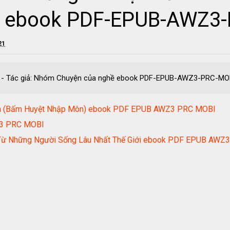
ề ebook PDF-EPUB-AWZ3
21
nh - Tác giả: Nhóm Chuyện của nghề ebook PDF-EPUB-AWZ3-PRC-MO
hân (Bấm Huyệt Nhập Môn) ebook PDF EPUB AWZ3 PRC MOBI
Z3 PRC MOBI
c Từ Những Người Sống Lâu Nhất Thế Giới ebook PDF EPUB AW