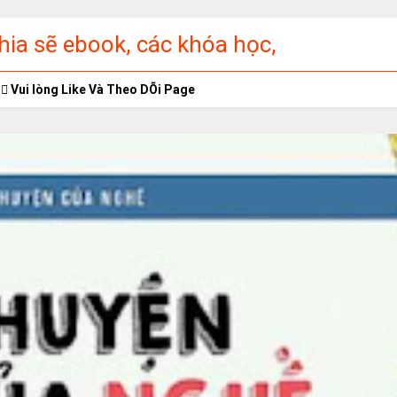
ia sẽ ebook, các khóa học,
ập miễn phí
Vui lòng Like Và Theo DÕi Page