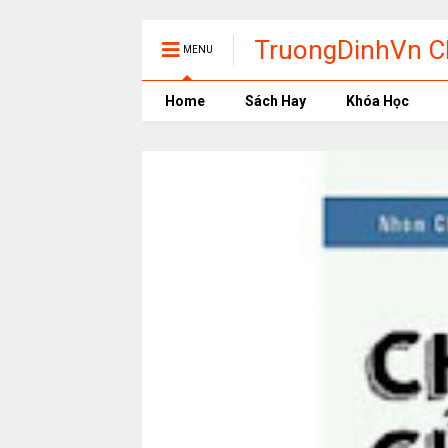
TruongDinhVn Ch
MENU
phần mềm học t
Home
Sách Hay
Khóa Học