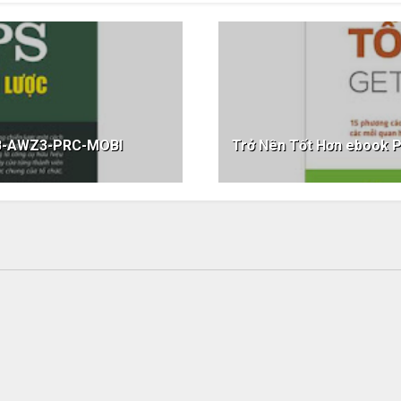
UB-AWZ3-PRC-MOBI
Trở Nên Tốt Hơn ebook