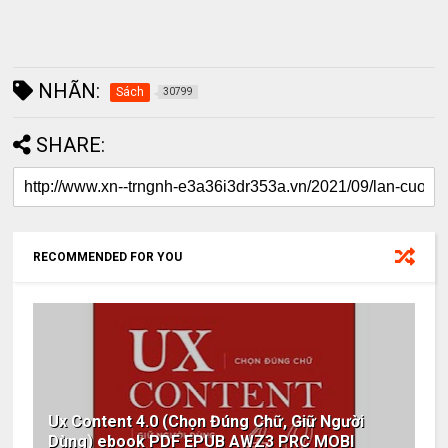
NHÃN:
Sách
30799
SHARE:
RECOMMENDED FOR YOU
Ux Content 4.0 (Chọn Đúng Chữ, Giữ Người
Dùng) ebook PDF EPUB AWZ3 PRC MOBI