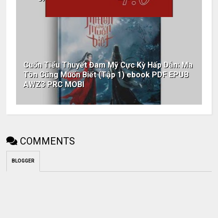
Cuốn Tiểu Thuyết Đam Mỹ Cực Kỳ Hấp Dẫn: Ma
Tôn Cũng Muốn Biết (Tập 1) ebook PDF EPUB
AWZ3 PRC MOBI
COMMENTS
BLOGGER