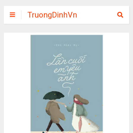
TruongDinhVn
Chia sẽ ebook,
các khóa học,
phần mềm học
tập miễn phí