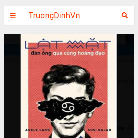
TruongDinhVn
Chia sẽ ebook,
các khóa học,
phần mềm học
tập miễn phí