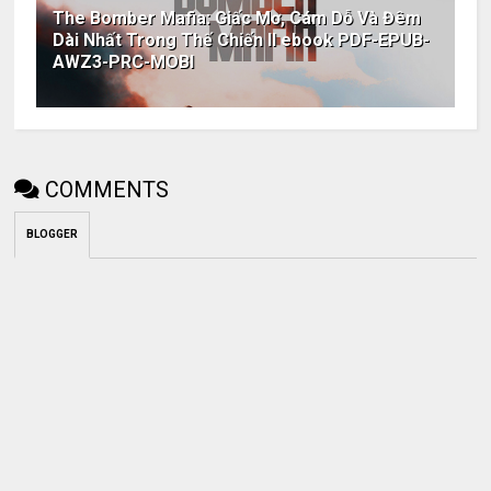
The Bomber Mafia: Giấc Mơ, Cám Dỗ Và Đêm
Dài Nhất Trong Thế Chiến II ebook PDF-EPUB-
AWZ3-PRC-MOBI
COMMENTS
BLOGGER