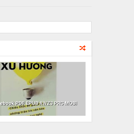
ng ebook PDF EPUB AWZ3 PRC MOBI