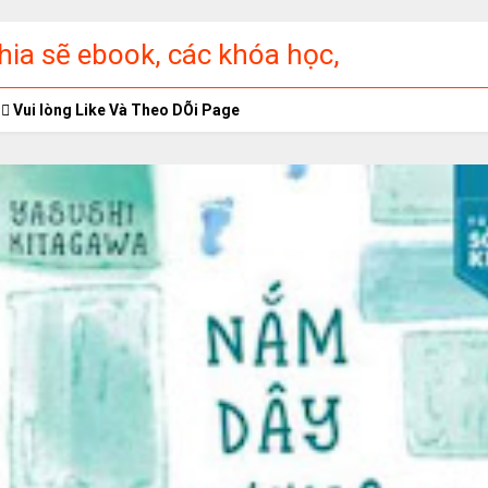
ia sẽ ebook, các khóa học,
ập miễn phí
Vui lòng Like Và Theo DÕi Page