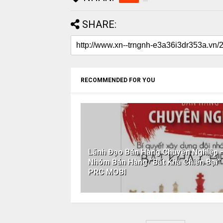
SHARE:
RECOMMENDED FOR YOU
Lãnh Đạo Bán Hàng Chuyên Nghiệp –
Nhóm Bán Hàng “Bất Khả Chiến Bại
PRC MOBI