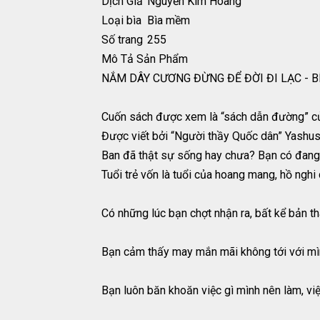
Dịch Giả
Nguyễn Kim Hoàng
Loại bìa
Bìa mềm
Số trang
255
Mô Tả Sản Phẩm
NẮM DÂY CƯƠNG ĐỪNG ĐỂ ĐỜI ĐI LẠC - B
Cuốn sách được xem là “sách dẫn đường” của
Được viết bởi “Người thầy Quốc dân” Yashu
Ban đã thật sự sống hay chưa? Bạn có đang 
Tuổi trẻ vốn là tuổi của hoang mang, hồ nghi
Có những lúc bạn chợt nhận ra, bất kể bản t
Bạn cảm thấy may mắn mãi không tới với mình
Bạn luôn băn khoăn việc gì mình nên làm, vi