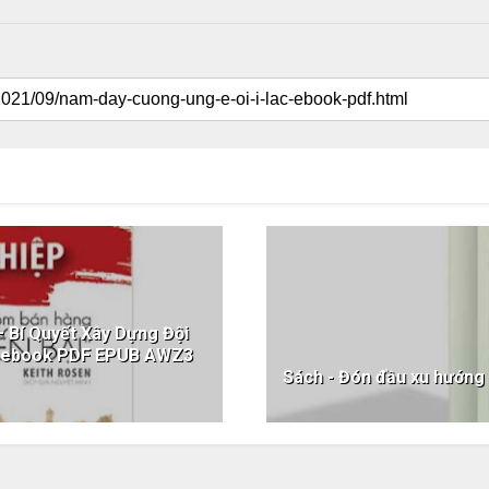
 Bí Quyết Xây Dựng Đội
” ebook PDF EPUB AWZ3
Sách - Đón đầu xu hướ