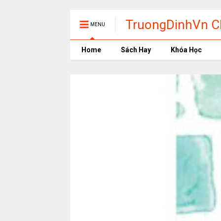
TruongDinhVn Ch
MENU
phần mềm học t
Home
Sách Hay
Khóa Học