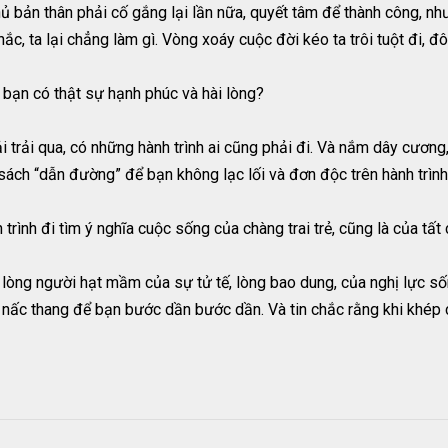
nhủ bản thân phải cố gắng lại lần nữa, quyết tâm để thành công, nh
c, ta lại chẳng làm gì. Vòng xoáy cuộc đời kéo ta trôi tuột đi, đôi 
 bạn có thật sự hạnh phúc và hài lòng?
 trải qua, có những hành trình ai cũng phải đi. Và nắm dây cươ
 sách “dẫn đường” để bạn không lạc lối và đơn độc trên hành trìn
rình đi tìm ý nghĩa cuộc sống của chàng trai trẻ, cũng là của tất 
òng người hạt mầm của sự tử tế, lòng bao dung, của nghị lực sốn
 nấc thang để bạn bước dần bước dần. Và tin chắc rằng khi khép