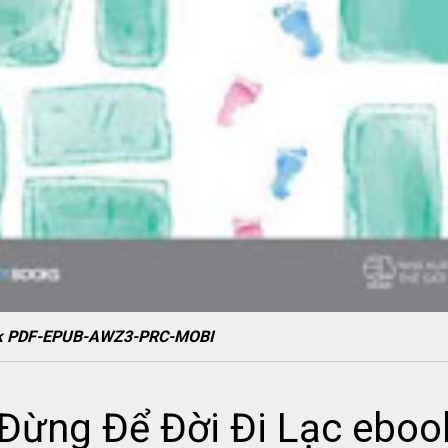
ook PDF-EPUB-AWZ3-PRC-MOBI
ừng Để Đời Đi Lạc eboo