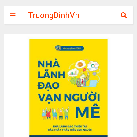
TruongDinhVn
Chia sẽ ebook,
các khóa học,
phần mềm học
tập miễn phí