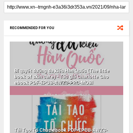
RECOMMENDED FOR YOU
Bí quyết dưỡng da kiểu Hàn Quốc (The little
book of skin care) - Tác giả Charlotte Cho
ebook PDF-EPUB-AWZ3-PRC-MOBI
Tái Tạo Tổ Chức ebook PDF-EPUB-AWZ3-