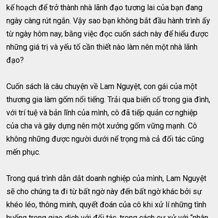
kế hoạch để trở thành nhà lãnh đạo tương lai của bạn đang
ngày càng rút ngắn. Vậy sao bạn không bắt đầu hành trình ấy
từ ngày hôm nay, bằng việc đọc cuốn sách này để hiểu được
những giá trị và yếu tố cần thiết nào làm nên một nhà lãnh
đạo?
Cuốn sách là câu chuyện về Lam Nguyệt, con gái của một
thương gia làm gốm nổi tiếng. Trải qua biến cố trong gia đình,
với trí tuệ và bản lĩnh của mình, cô đã tiếp quản cơ nghiệp
của cha và gây dựng nên một xưởng gốm vững mạnh. Cô
không những được người dưới nể trọng mà cả đối tác cũng
mến phục.
Trong quá trình dẫn dắt doanh nghiệp của mình, Lam Nguyệt
sẽ cho chúng ta đi từ bất ngờ này đến bất ngờ khác bởi sự
khéo léo, thông minh, quyết đoán của cô khi xử lí những tình
huống trong giao dịch với đối tác, trong cách cư xử với “nhân