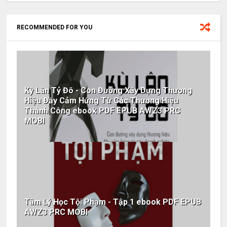
RECOMMENDED FOR YOU
Kỳ Lân Tỷ Đô - Con Đường Xây Dựng Thương
Hiệu Đầy Cảm Hứng Từ Các Thương Hiệu
Thành Công ebook PDF EPUB AWZ3 PRC
MOBI
Tâm Lý Học Tội Phạm - Tập 1 ebook PDF EPUB
AWZ3 PRC MOBI