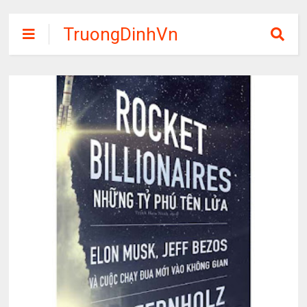
TruongDinhVn
Chia sẽ ebook,
các khóa học,
phần mềm học
tập miễn phí