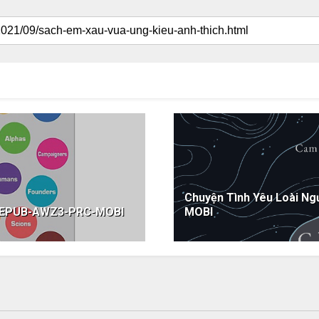
Chuyện Tình Yêu Loài N
DF-EPUB-AWZ3-PRC-MOBI
MOBI