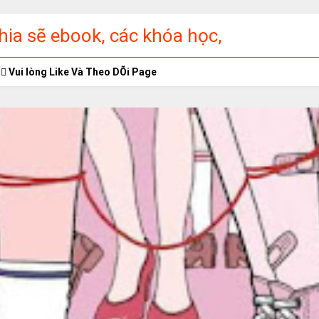
ia sẽ ebook, các khóa học,
ập miễn phí
Vui lòng Like Và Theo DÕi Page