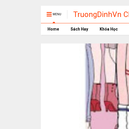
TruongDinhVn Ch
MENU
phần mềm học t
Home
Sách Hay
Khóa Học