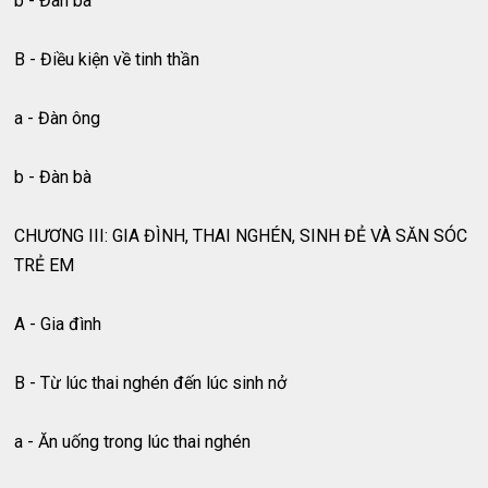
b - Đàn bà
B - Điều kiện về tinh thần
a - Đàn ông
b - Đàn bà
CHƯƠNG III: GIA ĐÌNH, THAI NGHÉN, SINH ĐẺ VÀ SĂN SÓC
TRẺ EM
A - Gia đình
B - Từ lúc thai nghén đến lúc sinh nở
a - Ăn uống trong lúc thai nghén