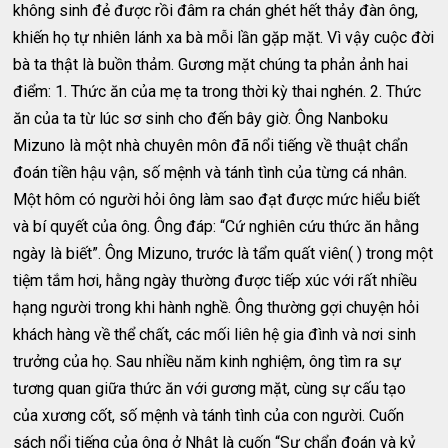
không sinh đẻ được rồi đâm ra chán ghét hết thảy đàn ông,
khiến họ tự nhiên lánh xa bà mỗi lần gặp mặt. Vì vậy cuộc đời
bà ta thật là buồn thảm. Gương mặt chúng ta phản ảnh hai
điểm: 1. Thức ăn của mẹ ta trong thời kỳ thai nghén. 2. Thức
ăn của ta từ lúc sơ sinh cho đến bây giờ. Ông Nanboku
Mizuno là một nhà chuyên môn đã nổi tiếng về thuật chẩn
đoán tiền hậu vận, số mệnh và tánh tình của từng cá nhân.
Một hôm có người hỏi ông làm sao đạt được mức hiểu biết
và bí quyết của ông. Ông đáp: “Cứ nghiên cứu thức ăn hằng
ngày là biết”. Ông Mizuno, trước là tẩm quất viên( ) trong một
tiệm tắm hơi, hằng ngày thường được tiếp xúc với rất nhiều
hạng người trong khi hành nghề. Ông thường gợi chuyện hỏi
khách hàng về thể chất, các mối liên hệ gia đình và nơi sinh
trưởng của họ. Sau nhiều năm kinh nghiệm, ông tìm ra sự
tương quan giữa thức ăn với gương mặt, cùng sự cấu tạo
của xương cốt, số mệnh và tánh tình của con người. Cuốn
sách nổi tiếng của ông ở Nhật là cuốn “Sự chẩn đoán và kỷ