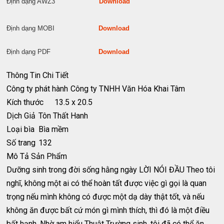
Định dạng AWZ3
Download
Định dạng MOBI
Download
Định dạng PDF
Download
Thông Tin Chi Tiết
Công ty phát hành
Công ty TNHH Văn Hóa Khai Tâm
Kích thước
13.5 x 20.5
Dịch Giả
Tôn Thất Hanh
Loại bìa
Bìa mềm
Số trang
132
Mô Tả Sản Phẩm
Dưỡng sinh trong đời sống hằng ngày LỜI NÓI ĐẦU Theo tôi
nghĩ, không một ai có thể hoàn tất được việc gì gọi là quan
trọng nếu mình không có được một dạ dày thật tốt, và nếu
không ăn được bất cứ món gì mình thích, thì đó là một điều
bất hạnh. Nhờ am hiểu Thuật Trường sinh, tôi đã có thể ăn