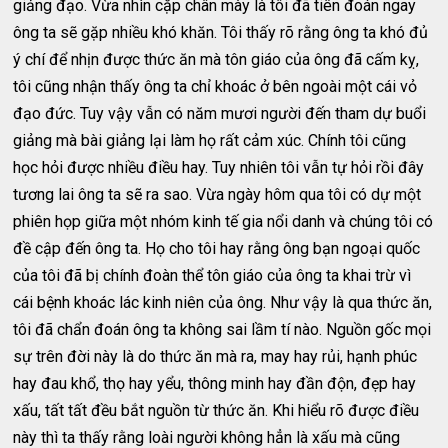
giảng đạo. Vừa nhìn cặp chân mày là tôi đã tiên đoán ngay
ông ta sẽ gặp nhiều khó khăn. Tôi thấy rõ rằng ông ta khó đủ
ý chí để nhịn được thức ăn mà tôn giáo của ông đã cấm kỵ,
tôi cũng nhận thấy ông ta chỉ khoác ở bên ngoài một cái vỏ
đạo đức. Tuy vậy vẫn có năm mươi người đến tham dự buổi
giảng mà bài giảng lại làm họ rất cảm xúc. Chính tôi cũng
học hỏi được nhiều điều hay. Tuy nhiên tôi vẫn tự hỏi rồi đây
tương lai ông ta sẽ ra sao. Vừa ngày hôm qua tôi có dự một
phiên họp giữa một nhóm kinh tế gia nổi danh và chúng tôi có
đề cập đến ông ta. Họ cho tôi hay rằng ông bạn ngoại quốc
của tôi đã bị chính đoàn thể tôn giáo của ông ta khai trừ vì
cái bệnh khoác lác kinh niên của ông. Như vậy là qua thức ăn,
tôi đã chẩn đoán ông ta không sai lầm tí nào. Nguồn gốc mọi
sự trên đời này là do thức ăn mà ra, may hay rủi, hạnh phúc
hay đau khổ, thọ hay yểu, thông minh hay đần độn, đẹp hay
xấu, tất tất đều bắt nguồn từ thức ăn. Khi hiểu rõ được điều
này thì ta thấy rằng loài người không hẳn là xấu mà cũng