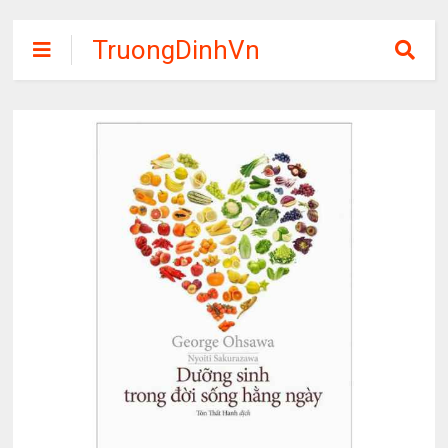
TruongDinhVn
Chia sẽ ebook,
các khóa học,
phần mềm học
tập miễn phí