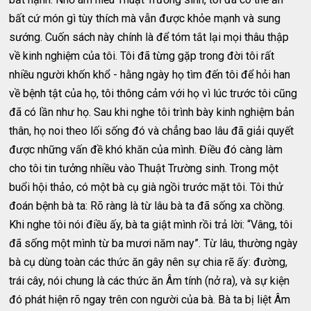
bất cứ món gì tùy thích mà vẫn được khỏe mạnh và sung
sướng. Cuốn sách này chính là để tóm tắt lại mọi thâu thập
về kinh nghiệm của tôi. Tôi đã từng gặp trong đời tôi rất
nhiều người khốn khổ - hằng ngày họ tìm đến tôi để hỏi han
về bệnh tật của họ, tôi thông cảm với họ vì lúc trước tôi cũng
đã có lần như họ. Sau khi nghe tôi trình bày kinh nghiệm bản
thân, họ noi theo lối sống đó và chẳng bao lâu đã giải quyết
được những vấn đề khó khăn của mình. Điều đó càng làm
cho tôi tin tưởng nhiều vào Thuật Trường sinh. Trong một
buổi hội thảo, có một bà cụ già ngồi trước mặt tôi. Tôi thử
đoán bệnh bà ta: Rõ ràng là từ lâu bà ta đã sống xa chồng.
Khi nghe tôi nói điều ấy, bà ta giật mình rồi trả lời: “Vâng, tôi
đã sống một mình từ ba mươi năm nay”. Từ lâu, thường ngày
bà cụ dùng toàn các thức ăn gây nên sự chia rẽ ấy: đường,
trái cây, nói chung là các thức ăn Âm tính (nở ra), và sự kiện
đó phát hiện rõ ngay trên con người của bà. Bà ta bị liệt Âm