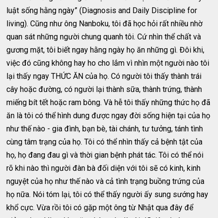
luật sống hằng ngày” (Diagnosis and Daily Discipline for
living). Cũng như ông Nanboku, tôi đã học hỏi rất nhiều nhờ
quan sát những người chung quanh tôi. Cứ nhìn thể chất và
gương mặt, tôi biết ngay hằng ngày họ ăn những gì. Đôi khi,
việc đó cũng không hay ho cho lắm vì nhìn một người nào tôi
lại thấy ngay THỨC ĂN của họ. Có người tôi thấy thành trái
cây hoặc đường, có người lại thành sữa, thành trứng, thành
miếng bít tết hoặc ram bông. Và hễ tôi thấy những thức họ đã
ăn là tôi có thể hình dung được ngay đời sống hiện tại của họ
như thế nào - gia đình, bạn bè, tài chánh, tư tưởng, tánh tình
cùng tâm trạng của họ. Tôi có thể nhìn thấy cả bệnh tật của
họ, họ đang đau gì và thời gian bệnh phát tác. Tôi có thể nói
rõ khi nào thì người đàn bà đối diện với tôi sẽ có kinh, kinh
nguyệt của họ như thế nào và cả tình trạng buồng trứng của
họ nữa. Nói tóm lại, tôi có thể thấy người ấy sung sướng hay
khổ cực. Vừa rồi tôi có gặp một ông từ Nhật qua đây để