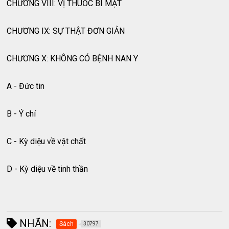
CHƯƠNG VIII: VỊ THUỐC BÍ MẬT
CHƯƠNG IX: SỰ THẬT ĐƠN GIẢN
CHƯƠNG X: KHÔNG CÓ BỆNH NAN Y
A - Đức tin
B - Ý chí
C - Kỳ diệu về vật chất
D - Kỳ diệu về tinh thần
NHÃN:
Sách
30797