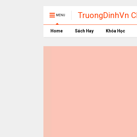
TruongDinhVn Ch
MENU
phần mềm học t
Home
Sách Hay
Khóa Học