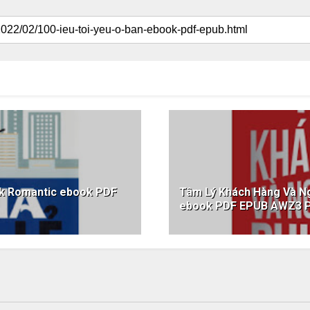
rk Romantic ebook PDF
Tâm Lý Khách Hàng Và Ng
ebook PDF EPUB AWZ3 