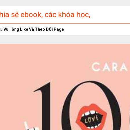
ia sẽ ebook, các khóa học,
ập miễn phí
Vui lòng Like Và Theo DÕi Page