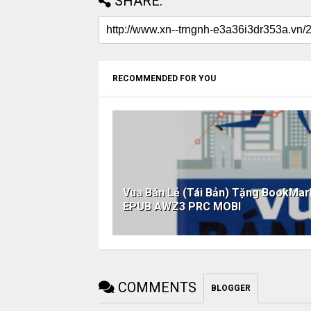
SHARE:
RECOMMENDED FOR YOU
Vua Bán Lẻ (Tái Bản) Tặng BookMa
EPUB AWZ3 PRC MOBI
COMMENTS
BLOGGER