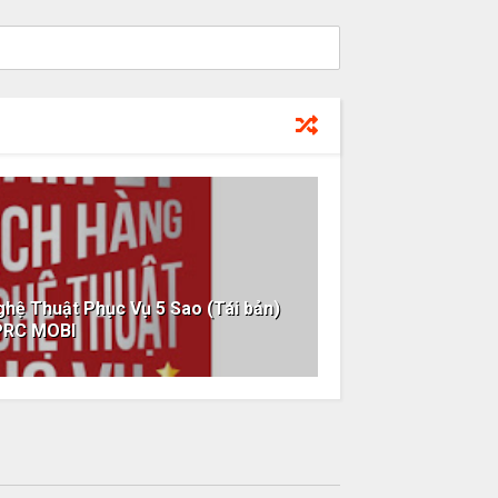
hệ Thuật Phục Vụ 5 Sao (Tái bản)
PRC MOBI