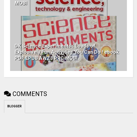
MOBI
DK Science Experiments : Loads of
Explosively Fun Activities You Can Do ! ebook
PDF EPUB AWZ3 PRC MOBI
COMMENTS
BLOGGER