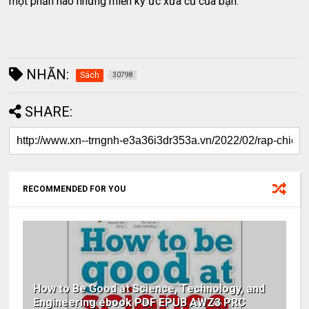
một phần nào những miền ký ức xưa cũ của bạn.
NHÃN:
Sách
30798
SHARE:
RECOMMENDED FOR YOU
How to Be Good at Science, Technology, and
Engineering ebook PDF EPUB AWZ3 PRC