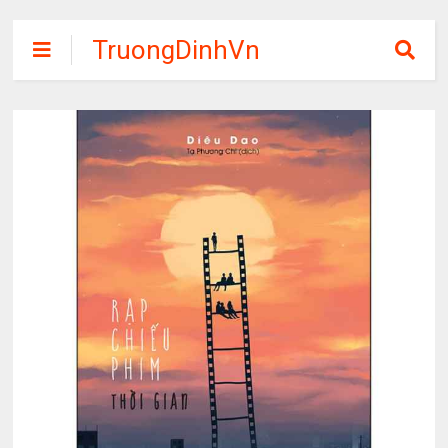
TruongDinhVn
Chia sẽ ebook,
các khóa học,
phần mềm học
tập miễn phí