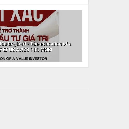
đầu tư giá trị - The education of a
PDF EPUB AWZ3 PRC MOBI