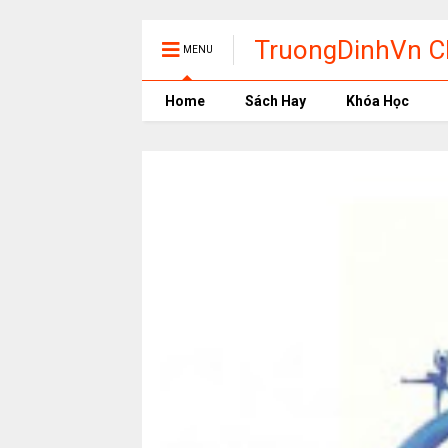
TruongDinhVn Ch
MENU
phần mềm học t
Home
Sách Hay
Khóa Học