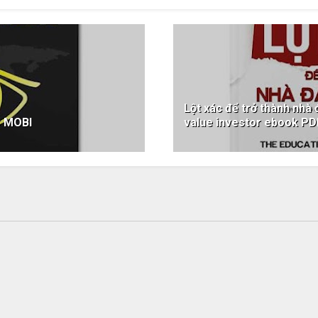
Lột xác để trở thành nhà 
C MOBI
value investor ebook 