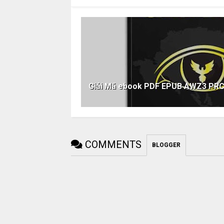
Giải Mã ebook PDF EPUB AWZ3 PR
COMMENTS
BLOGGER