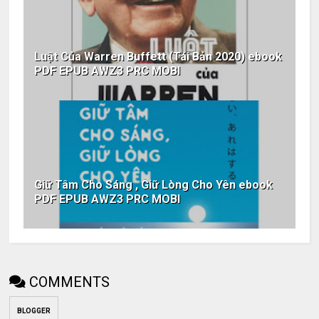
Luật Của Warren Buffett (Tái Bản 2020) ebook
PDF EPUB AWZ3 PRC MOBI
Giữ Tâm Cho Sáng , Giữ Lòng Cho Yên ebook
PDF EPUB AWZ3 PRC MOBI
COMMENTS
BLOGGER