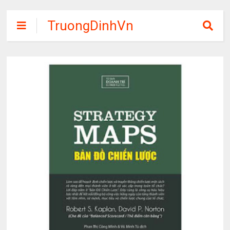
TruongDinhVn
Chia sẽ ebook,
các khóa học,
phần mềm học
tập miễn phí