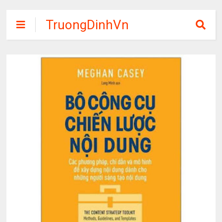
TruongDinhVn
Chia sẽ ebook,
các khóa học,
phần mềm học
tập miễn phí