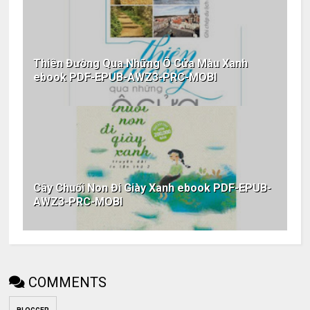
Thiên Đường Qua Những Ô Cửa Màu Xanh
ebook PDF-EPUB-AWZ3-PRC-MOBI
Cây Chuối Non Đi Giày Xanh ebook PDF-EPUB-
AWZ3-PRC-MOBI
COMMENTS