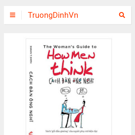
TruongDinhVn
Chia sẽ ebook,
các khóa học,
phần mềm học
tập miễn phí