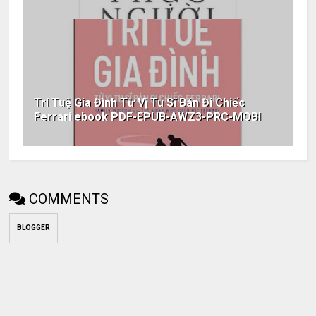
Trí Tuệ Gia Đình Từ Vị Tu Sĩ Bán Đi Chiếc
Ferrari ebook PDF-EPUB-AWZ3-PRC-MOBI
COMMENTS
BLOGGER