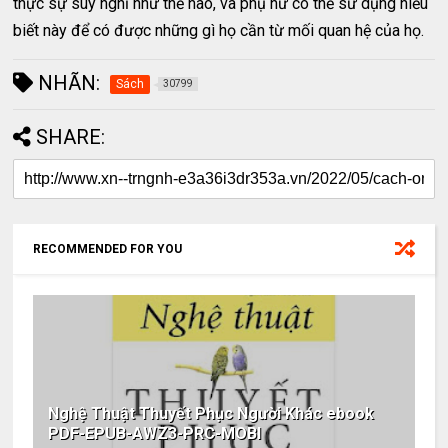
thực sự suy nghĩ như thế nào, và phụ nữ có thể sử dụng hiểu
biết này để có được những gì họ cần từ mối quan hệ của họ.
NHÃN:
Sách
30799
SHARE:
RECOMMENDED FOR YOU
Nghệ Thuật Thuyết Phục Người Khác ebook
PDF-EPUB-AWZ3-PRC-MOBI