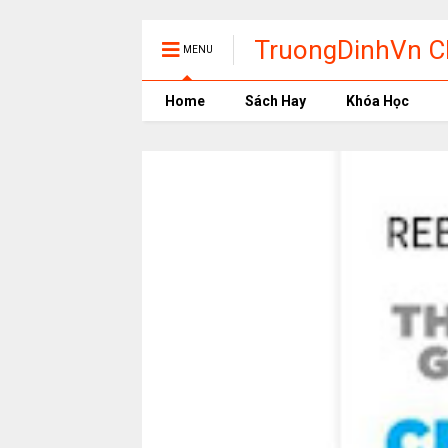
TruongDinhVn Ch
MENU
phần mềm học t
Home
Sách Hay
Khóa Học