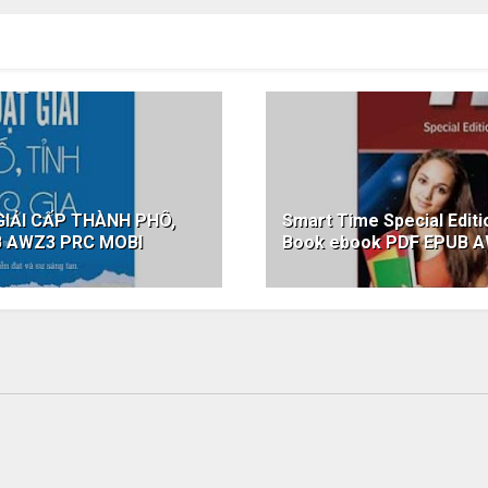
IẢI CẤP THÀNH PHÔ,
Smart Time Special Edit
B AWZ3 PRC MOBI
Book ebook PDF EPUB 