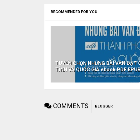
RECOMMENDED FOR YOU
TUYỂN CHỌN NHỮNG BÀI VĂN ĐẠT G
TỈNH VÀ QUỐC GIA ebook PDF EPU
COMMENTS
BLOGGER