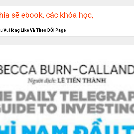
ia sẽ ebook, các khóa học,
ập miễn phí
Vui lòng Like Và Theo DÕi Page