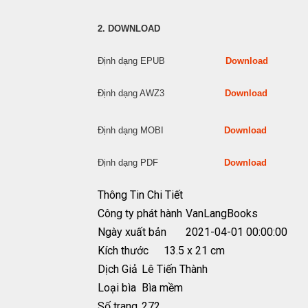
2. DOWNLOAD
Định dạng EPUB
Download
Định dạng AWZ3
Download
Định dạng MOBI
Download
Định dạng PDF
Download
Thông Tin Chi Tiết
Công ty phát hành
VanLangBooks
Ngày xuất bản
2021-04-01 00:00:00
Kích thước
13.5 x 21 cm
Dịch Giả
Lê Tiến Thành
Loại bìa
Bìa mềm
Số trang
272