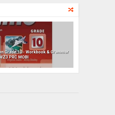
ion Grade 10 - Workbook & Grammar
AWZ3 PRC MOBI