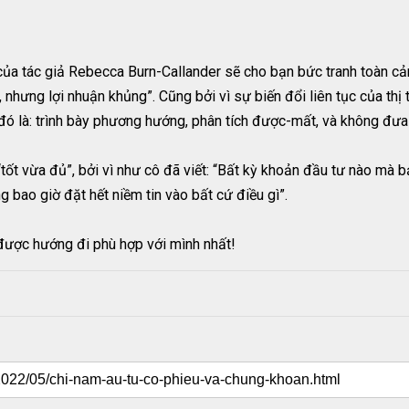
 tác giả Rebecca Burn-Callander sẽ cho bạn bức tranh toàn cảnh
ro, nhưng lợi nhuận khủng”. Cũng bởi vì sự biến đổi liên tục của t
 đó là: trình bày phương hướng, phân tích được-mất, và không đưa r
tốt vừa đủ”, bởi vì như cô đã viết: “Bất kỳ khoản đầu tư nào mà bạ
g bao giờ đặt hết niềm tin vào bất cứ điều gì”.
 được hướng đi phù hợp với mình nhất!