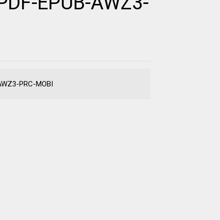
k PDF-EPUB-AWZ3-
B-AWZ3-PRC-MOBI