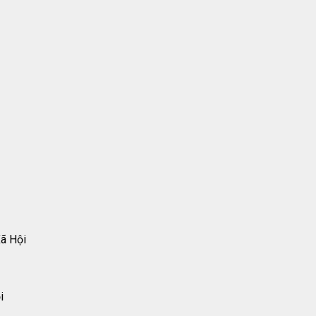
ã Hội
i