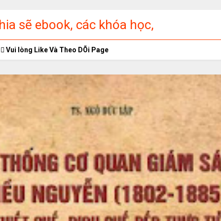
ia sẽ ebook, các khóa học,
ập miễn phí
Vui lòng Like Và Theo DÕi Page