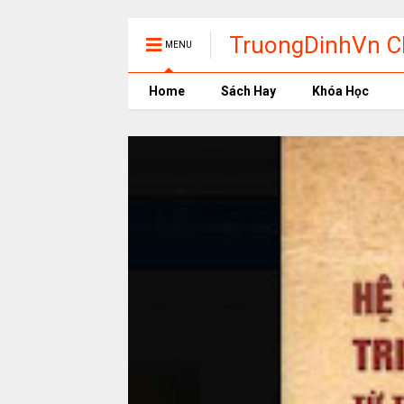
TruongDinhVn Ch
MENU
phần mềm học t
Home
Sách Hay
Khóa Học