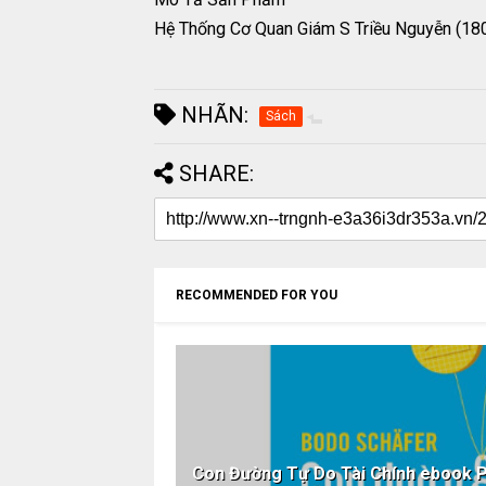
Hệ Thống Cơ Quan Giám S Triều Nguyễn (180
NHÃN:
Sách
SHARE:
RECOMMENDED FOR YOU
Con Đường Tự Do Tài Chính ebook