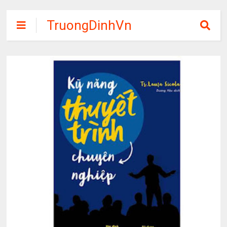
TruongDinhVn
Chia sẽ ebook,
các khóa học,
phần mềm học
tập miễn phí