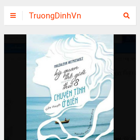
TruongDinhVn
Chia sẽ ebook,
các khóa học,
phần mềm học
tập miễn phí