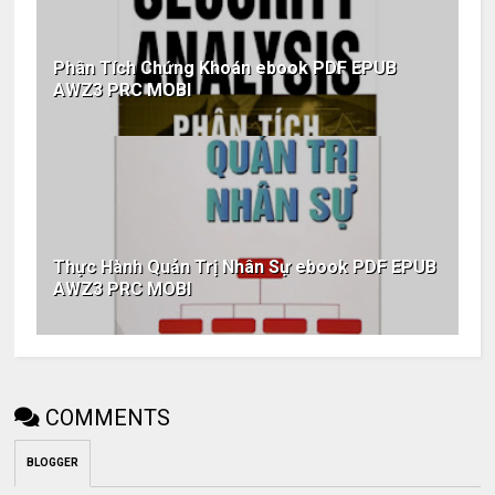
Phân Tích Chứng Khoán ebook PDF EPUB
AWZ3 PRC MOBI
Thực Hành Quản Trị Nhân Sự ebook PDF EPUB
AWZ3 PRC MOBI
COMMENTS
BLOGGER