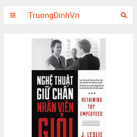
TruongDinhVn
Chia sẽ ebook,
các khóa học,
phần mềm học
tập miễn phí