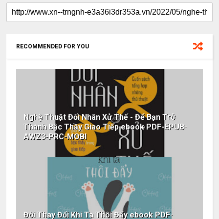
RECOMMENDED FOR YOU
Nghệ Thuật Đối Nhân Xử Thế - Để Bạn Trở
Thành Bậc Thầy Giao Tiếp ebook PDF-EPUB-
AWZ3-PRC-MOBI
Đời Thay Đổi Khi Ta Thôi Đẩy ebook PDF-