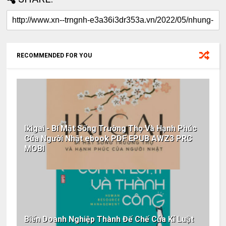
RECOMMENDED FOR YOU
Ikigai - Bí Mật Sống Trường Thọ Và Hạnh Phúc
Của Người Nhật ebook PDF EPUB AWZ3 PRC
MOBI
Biến Doanh Nghiệp Thành Đế Chế Của Kỉ Luật