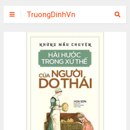
TruongDinhVn
Chia sẽ ebook,
các khóa học,
phần mềm học
tập miễn phí