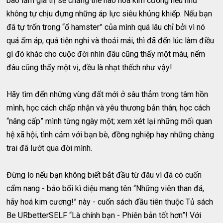
bao lăm giá trị sẽ chẳng thể nào hoá kim cương nếu như
không tự chịu đựng những áp lực siêu khủng khiếp. Nếu bạn
đã tự trốn trong “ổ hamster” của mình quá lâu chỉ bởi vì nó
quá ấm áp, quá tiện nghi và thoải mái, thì đã đến lúc làm điều
gì đó khác cho cuộc đời nhìn đâu cũng thấy một màu, nếm
đâu cũng thấy một vị, đều là nhạt thếch như vậy!
Hãy tìm đến những vùng đất mới ở sâu thẳm trong tâm hồn
mình, học cách chấp nhận và yêu thương bản thân; học cách
“nâng cấp” mình từng ngày một; xem xét lại những mối quan
hệ xã hội, tình cảm với bạn bè, đồng nghiệp hay những chàng
trai đã lướt qua đời mình.
Đừng lo nếu bạn không biết bắt đầu từ đâu vì đã có cuốn
cẩm nang - bảo bối kì diệu mang tên “Những viên than đá,
hãy hoá kim cương!” này - cuốn sách đầu tiên thuộc Tủ sách
Be URbetterSELF “Là chính bạn - Phiên bản tốt hơn”! Với