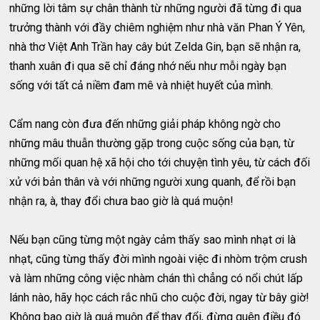
những lời tâm sự chân thành từ những người đã từng đi qua
trưởng thành với đầy chiêm nghiệm như nhà văn Phan Ý Yên,
nhà thơ Việt Anh Trần hay cây bút Zelda Gin, bạn sẽ nhận ra,
thanh xuân đi qua sẽ chỉ đáng nhớ nếu như mỗi ngày bạn
sống với tất cả niềm đam mê và nhiệt huyết của mình.
Cẩm nang còn đưa đến những giải pháp không ngờ cho
những mâu thuẫn thường gặp trong cuộc sống của bạn, từ
những mối quan hệ xã hội cho tới chuyện tình yêu, từ cách đối
xử với bản thân và với những người xung quanh, để rồi bạn
nhận ra, à, thay đổi chưa bao giờ là quá muộn!
Nếu bạn cũng từng một ngày cảm thấy sao mình nhạt ơi là
nhạt, cũng từng thấy đời mình ngoài việc đi nhòm trộm crush
và làm những công việc nhàm chán thì chẳng có nổi chút lấp
lánh nào, hãy học cách rắc nhũ cho cuộc đời, ngay từ bây giờ!
Không bao giờ là quá muộn để thay đổi, đừng quên điều đó