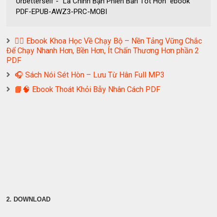
Urbetterself - “Là Chính Bạn Phiên Bản Tốt Hơn” ebook
PDF-EPUB-AWZ3-PRC-MOBI
🏃‍♂️ Ebook Khoa Học Về Chạy Bộ – Nền Tảng Vững Chắc
Để Chạy Nhanh Hơn, Bền Hơn, Ít Chấn Thương Hơn phần 2
PDF
🎧 Sách Nói Sét Hòn – Lưu Từ Hân Full MP3
📘🧠 Ebook Thoát Khỏi Bẫy Nhân Cách PDF
2. DOWNLOAD