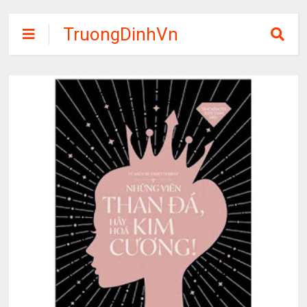
TruongDinhVn
Chia sẽ ebook,
các khóa học,
phần mềm học
tập miễn phí