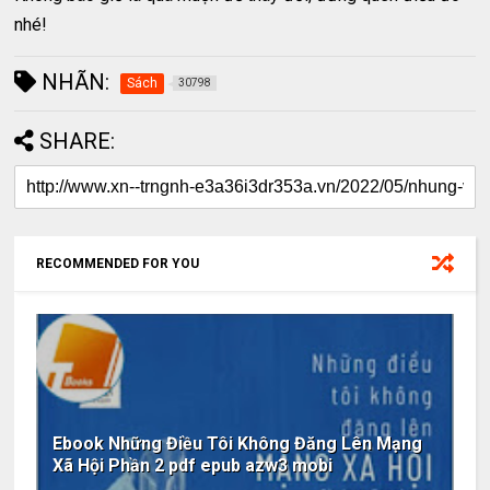
nhé!
NHÃN:
Sách
30798
SHARE:
RECOMMENDED FOR YOU
Ebook Những Điều Tôi Không Đăng Lên Mạng
Xã Hội Phần 2 pdf epub azw3 mobi