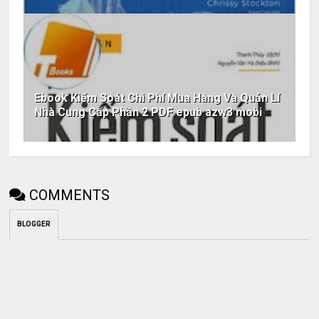
Ebook Kiểm Soát Chi Phí Mua Hàng Và Quản Lí
Nhà Cung Cấp Phần 2 PDF epub azw3 mobi
COMMENTS
BLOGGER