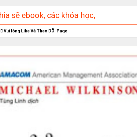
ia sẽ ebook, các khóa học,
ập miễn phí
Vui lòng Like Và Theo DÕi Page