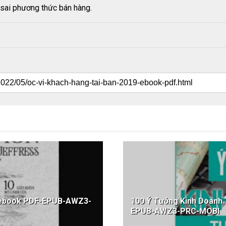
sai phương thức bán hàng.
 ebook PDF-EPUB-AWZ3-
100 Ý Tưởng Kinh Doanh 
EPUB-AWZ3-PRC-MOBI