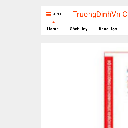
TruongDinhVn Ch
MENU
phần mềm học t
Home
Sách Hay
Khóa Học