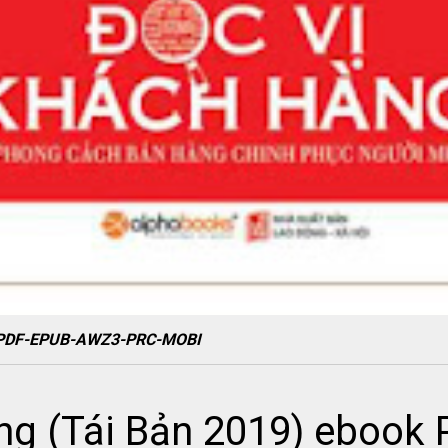
ok PDF-EPUB-AWZ3-PRC-MOBI
ng (Tái Bản 2019) eboo