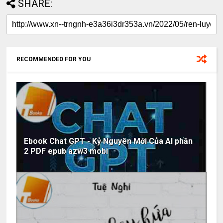
SHARE:
RECOMMENDED FOR YOU
Ebook Chat GPT - Kỷ Nguyên Mới Của AI phần
2 PDF epub azw3 mobi