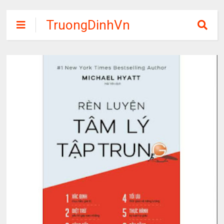
TruongDinhVn
Chia sẽ ebook,
các khóa học,
phần mềm học
tập miễn phí