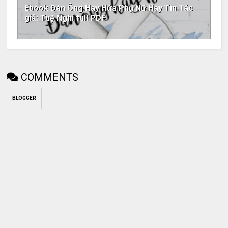
Ebook Đàn Ông Hay Hứa Phụ Nữ Hay Tin Tác
giả: Tuệ Nghi full PDF
COMMENTS
BLOGGER