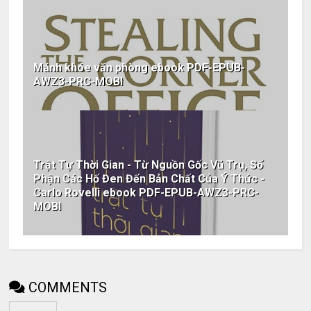
Mánh khóe văn phòng ebook PDF-EPUB-
AWZ3-PRC-MOBI
Trật Tự Thời Gian - Từ Nguồn Gốc Vũ Trụ, Số
Phận Các Hố Đen Đến Bản Chất Của Ý Thức -
Carlo Rovelli ebook PDF-EPUB-AWZ3-PRC-
MOBI
COMMENTS