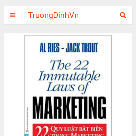
TruongDinhVn
Chia sẽ ebook,
các khóa học,
phần mềm học
tập miễn phí