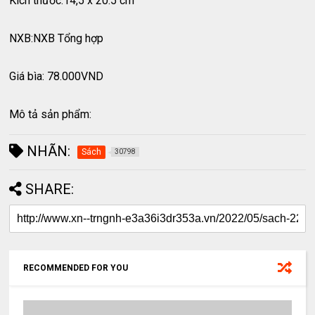
Kích thước:14,5 x 20.5 cm
NXB:NXB Tổng hợp
Giá bìa: 78.000VND
Mô tả sản phẩm:
NHÃN:
Sách
30798
SHARE:
RECOMMENDED FOR YOU