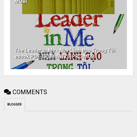
MOBI
The Leader In Me - Nhà Lãnh Đạo Trong Tôi
ebook PDF-EPUB-AWZ3-PRC-MOBI
COMMENTS
BLOGGER