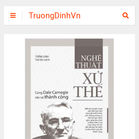
TruongDinhVn
Chia sẽ ebook,
các khóa học,
phần mềm học
tập miễn phí