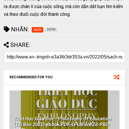
ra được chân lí của cuộc sống, mà còn dẫn dắt bạn tìm kiếm
và theo đuổi cuộc đời thành công.
NHÃN:
Sách
30799
SHARE:
RECOMMENDED FOR YOU
Triết Học Giáo Dục - Philosophy Of Education
(Tái Bản 2023) ebook PDF-EPUB-AWZ3-PRC-