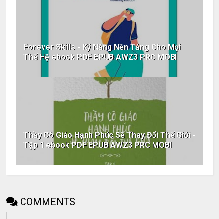
Forever Skills - Kỹ Năng Nền Tảng Cho Mọi
Thế Hệ ebook PDF EPUB AWZ3 PRC MOBI
Thầy Cô Giáo Hạnh Phúc Sẽ Thay Đổi Thế Giới -
Tập 1 ebook PDF EPUB AWZ3 PRC MOBI
COMMENTS