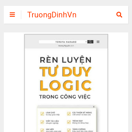
TruongDinhVn
Chia sẽ ebook,
các khóa học,
phần mềm học
tập miễn phí