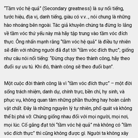
“Tầm vóc hệ quả” (Secondary greatness) là sự nổi tiếng,
tước hiệu, địa vị, danh tiếng, giàu có v.v..., nói chung là những
hào nhoáng bên ngoài. Tác giả khuyên chúng ta đừng lo lắng
về tầm vóc thứ yếu này mà hãy tập trung vào tầm vóc đích
thực. Ông nhấn mạnh rằng “tầm vóc hệ quả” là điều tự nhiên
sẽ đến với những người đã đạt tới “tầm vóc đích thực”; giống
như câu nói nổi tiếng: “Đừng chạy theo thành công, hãy theo
đuổi sự ưu tú. Khi đó, thành công sẽ theo đuổi bạn”.
Một cuộc đời thành công là vì “tầm vóc đích thực” – một đời
sống trách nhiệm, danh dự, chính trực, bền chí, hy sinh, và
phục vụ, không quan tâm những phần thưởng hay hoàn cảnh
vật chất. Đây là những nguyên lý tự nhiên, phổ quát và không
thể bị phá vỡ. Chúng giống nhau đối với mọi người, mọi nơi,
mọi lúc. Cố gắng đạt tới “tầm vóc hệ quả” mà không có “tầm
vóc đích thực” thì cũng không được gì. Người ta không xây