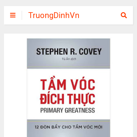
TruongDinhVn
Chia sẽ ebook,
các khóa học,
phần mềm học
tập miễn phí