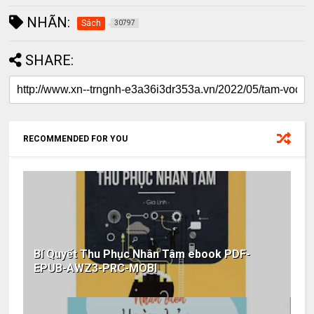
NHÃN:
Sách
30797
SHARE:
RECOMMENDED FOR YOU
Bí Quyết Thu Phục Nhân Tâm ebook PDF-
EPUB-AWZ3-PRC-MOBI