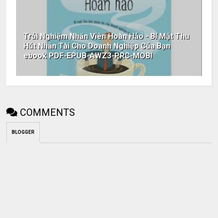
Trải Nghiệm Nhân Viên Hoàn Hảo - Bí Mật Thu
Hút Nhân Tài Cho Doanh Nghiệp Của Bạn
ebook PDF-EPUB-AWZ3-PRC-MOBI
COMMENTS
BLOGGER