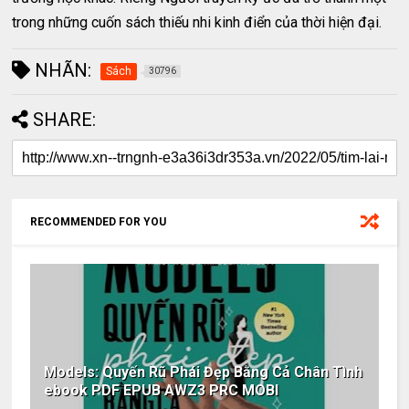
trong những cuốn sách thiếu nhi kinh điển của thời hiện đại.
NHÃN:
Sách
30796
SHARE:
RECOMMENDED FOR YOU
Models: Quyến Rũ Phái Đẹp Bằng Cả Chân Tình
ebook PDF EPUB AWZ3 PRC MOBI