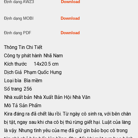
Định dạng AWZ3
Download
Định dạng MOBI
Download
Định dạng PDF
Download
Thông Tin Chi Tiết
Công ty phát hành
Nhã Nam
Kích thước
14x20.5 cm
Dịch Giả
Phạm Quốc Hưng
Loại bìa
Bìa mềm
Số trang
256
Nhà xuất bản
Nhà Xuất Bản Hội Nhà Văn
Mô Tả Sản Phẩm
Kira đáng ra đã chết lâu rồi. Từ ngày cô sinh ra, với bên chân
bị tật, ngay sau khi cha cô bị thú rừng giết hại. Luật của làng
là vậy. Nhưng tình yêu của mẹ đã giữ gìn bảo bọc cô trong