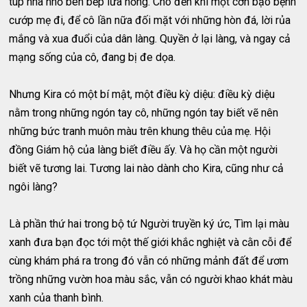
túp nhà nhỏ bên bếp lửa hồng. Cho đến khi một cơn bạo bệnh
cướp mẹ đi, để cô lần nữa đối mặt với những hòn đá, lời rủa
mắng và xua đuổi của dân làng. Quyền ở lại làng, và ngay cả
mạng sống của cô, đang bị đe dọa.
Nhưng Kira có một bí mật, một điều kỳ diệu: điều kỳ diệu
nằm trong những ngón tay cô, những ngón tay biết vẽ nên
những bức tranh muôn màu trên khung thêu của mẹ. Hội
đồng Giám hộ của làng biết điều ấy. Và họ cần một người
biết vẽ tương lai. Tương lai nào dành cho Kira, cũng như cả
ngôi làng?
Là phần thứ hai trong bộ tứ Người truyền ký ức, Tìm lại màu
xanh đưa bạn đọc tới một thế giới khắc nghiệt và cằn cỗi để
cùng khám phá ra trong đó vẫn có những mảnh đất để ươm
trồng những vườn hoa màu sắc, vẫn có người khao khát màu
xanh của thanh bình.