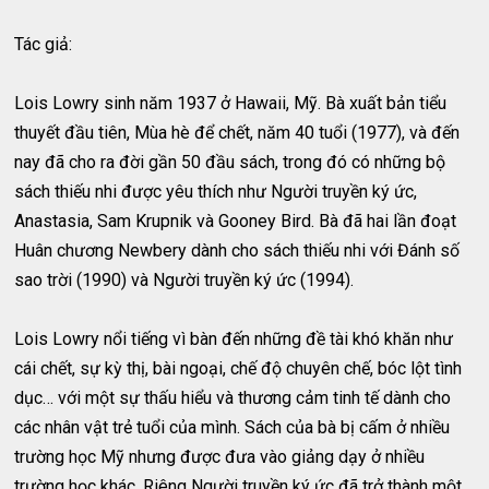
Tác giả:
Lois Lowry sinh năm 1937 ở Hawaii, Mỹ. Bà xuất bản tiểu
thuyết đầu tiên, Mùa hè để chết, năm 40 tuổi (1977), và đến
nay đã cho ra đời gần 50 đầu sách, trong đó có những bộ
sách thiếu nhi được yêu thích như Người truyền ký ức,
Anastasia, Sam Krupnik và Gooney Bird. Bà đã hai lần đoạt
Huân chương Newbery dành cho sách thiếu nhi với Đánh số
sao trời (1990) và Người truyền ký ức (1994).
Lois Lowry nổi tiếng vì bàn đến những đề tài khó khăn như
cái chết, sự kỳ thị, bài ngoại, chế độ chuyên chế, bóc lột tình
dục… với một sự thấu hiểu và thương cảm tinh tế dành cho
các nhân vật trẻ tuổi của mình. Sách của bà bị cấm ở nhiều
trường học Mỹ nhưng được đưa vào giảng dạy ở nhiều
trường học khác. Riêng Người truyền ký ức đã trở thành một