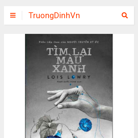
TruongDinhVn
Chia sẽ ebook,
các khóa học,
phần mềm học
tập miễn phí