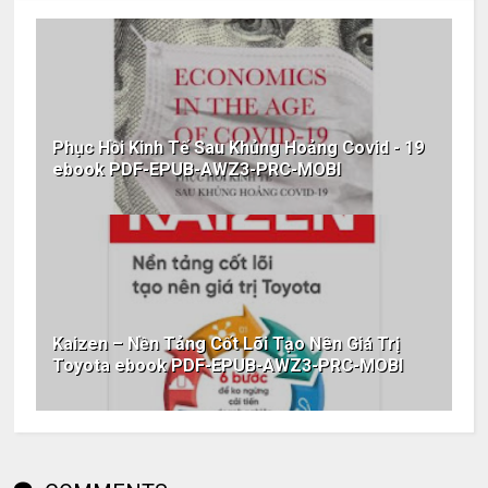
Phục Hồi Kinh Tế Sau Khủng Hoảng Covid - 19
ebook PDF-EPUB-AWZ3-PRC-MOBI
Kaizen – Nền Tảng Cốt Lõi Tạo Nên Giá Trị
Toyota ebook PDF-EPUB-AWZ3-PRC-MOBI