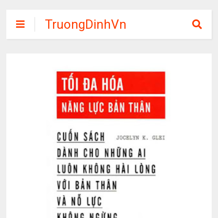
TruongDinhVn
Chia sẽ ebook,
các khóa học,
phần mềm học
tập miễn phí