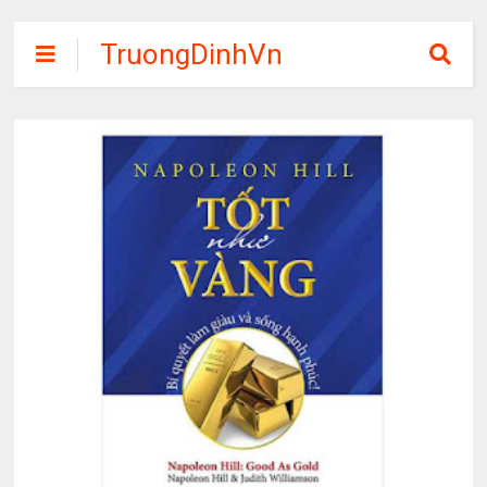
TruongDinhVn
Chia sẽ ebook,
các khóa học,
phần mềm học
tập miễn phí