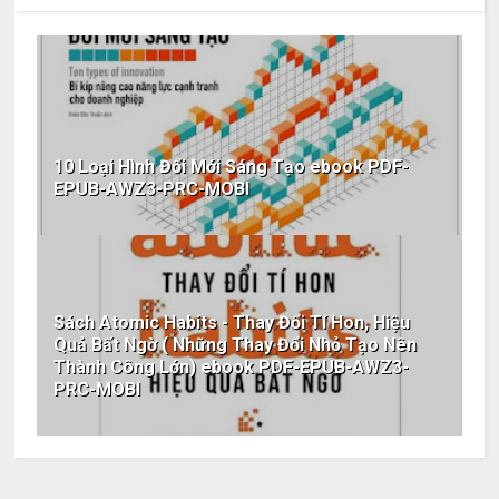
10 Loại Hình Đổi Mới Sáng Tạo ebook PDF-
EPUB-AWZ3-PRC-MOBI
Sách Atomic Habits - Thay Đổi Tí Hon, Hiệu
Quả Bất Ngờ ( Những Thay Đổi Nhỏ Tạo Nên
Thành Công Lớn) ebook PDF-EPUB-AWZ3-
PRC-MOBI