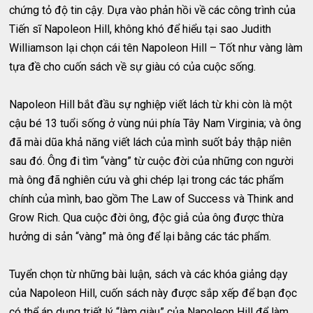
chứng tỏ độ tin cậy. Dựa vào phản hồi về các công trình của
Tiến sĩ Napoleon Hill, không khó để hiểu tại sao Judith
Williamson lại chọn cái tên Napoleon Hill – Tốt như vàng làm
tựa đề cho cuốn sách về sự giàu có của cuộc sống.
Napoleon Hill bắt đầu sự nghiệp viết lách từ khi còn là một
cậu bé 13 tuổi sống ở vùng núi phía Tây Nam Virginia; và ông
đã mài dũa khả năng viết lách của mình suốt bảy thập niên
sau đó. Ông đi tìm “vàng” từ cuộc đời của những con người
mà ông đã nghiên cứu và ghi chép lại trong các tác phẩm
chính của mình, bao gồm The Law of Success và Think and
Grow Rich. Qua cuộc đời ông, độc giả của ông được thừa
hưởng di sản “vàng” mà ông để lại bằng các tác phẩm.
Tuyển chọn từ những bài luận, sách và các khóa giảng dạy
của Napoleon Hill, cuốn sách này được sắp xếp để bạn đọc
có thể áp dụng triết lý “làm giàu” của Napoleon Hill để làm