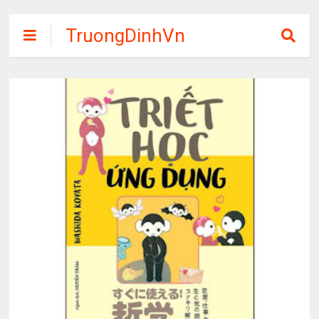
TruongDinhVn
Chia sẽ ebook,
các khóa học,
phần mềm học
tập miễn phí