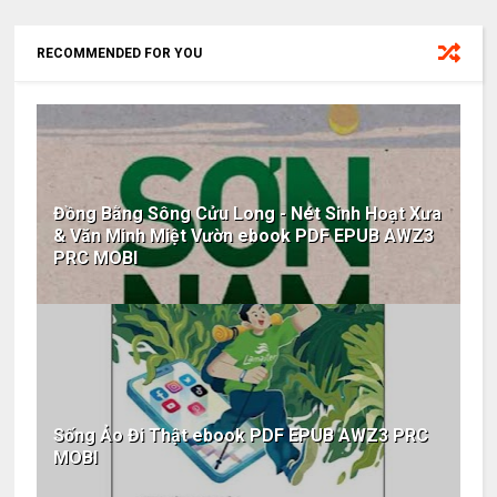
RECOMMENDED FOR YOU
Đồng Bằng Sông Cửu Long - Nét Sinh Hoạt Xưa
& Văn Minh Miệt Vườn ebook PDF EPUB AWZ3
PRC MOBI
Sống Ảo Đi Thật ebook PDF EPUB AWZ3 PRC
MOBI