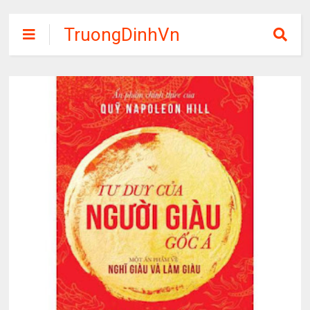
TruongDinhVn
Chia sẽ ebook,
các khóa học,
phần mềm học
tập miễn phí