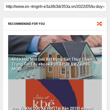
RECOMMENDED FOR YOU
Khóa Học Môi Giới Bất Động Sản Thực Chiến -
Trung Tín Edu ebook PDF EPUB AWZ3 PRC
MOBI
Bàn Về Khế Ước Xã Hội (Tái Bản 2018) ebook