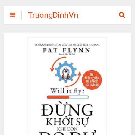
TruongDinhVn
Chia sẽ ebook,
các khóa học,
phần mềm học
tập miễn phí