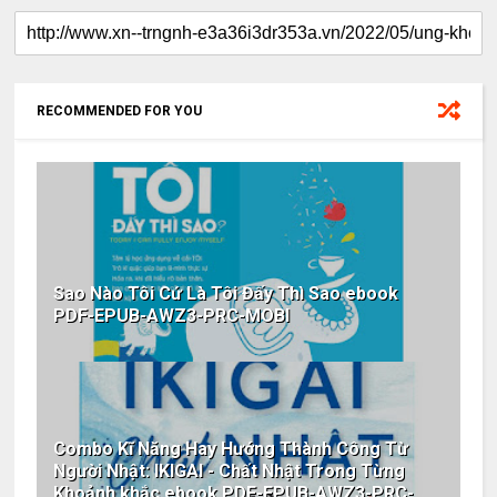
RECOMMENDED FOR YOU
Sao Nào Tôi Cứ Là Tôi Đấy Thì Sao ebook
PDF-EPUB-AWZ3-PRC-MOBI
Combo Kĩ Năng Hay Hướng Thành Công Từ
Người Nhật: IKIGAI - Chất Nhật Trong Từng
Khoảnh khắc ebook PDF-EPUB-AWZ3-PRC-