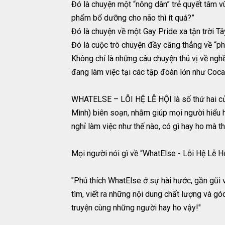
Đó là chuyện một “nông dân” trẻ quyết tâm v
phẩm bổ dưỡng cho não thì ít quá?”
Đó là chuyện về một Gay Pride xa tận trời 
Đó là cuộc trò chuyện đầy căng thẳng về “ph
Không chỉ là những câu chuyện thú vị về ngh
đang làm việc tại các tập đoàn lớn như Coc
WHATELSE – LỖI HỆ LỄ HỘI là số thứ hai củ
Mình) biên soạn, nhằm giúp mọi người hiểu hơ
nghỉ làm việc như thế nào, có gì hay ho mà th
Mọi người nói gì về “WhatElse - Lỗi Hệ Lễ H
"Phú thích WhatElse ở sự hài hước, gần gũi 
tìm, viết ra những nội dung chất lượng và g
truyện cùng những người hay ho vậy!"