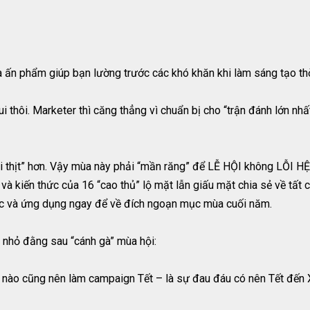
 ấn phẩm giúp bạn lường trước các khó khăn khi làm sáng tạo thời
vui thôi. Marketer thì căng thẳng vì chuẩn bị cho “trận đánh lớn n
 thịt” hơn. Vậy mùa này phải “mần răng” để LỄ HỘI không LỖI HỆ? 
à kiến thức của 16 “cao thủ” lộ mặt lẫn giấu mặt chia sẻ về tất cả
ọc và ứng dụng ngay để về đích ngoạn mục mùa cuối năm.
n nhỏ đằng sau “cánh gà” mùa hội:
u nào cũng nên làm campaign Tết – là sự đau đáu có nên Tết đến X