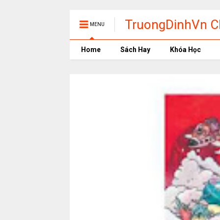
TruongDinhVn Ch
MENU
phần mềm học t
Home
Sách Hay
Khóa Học