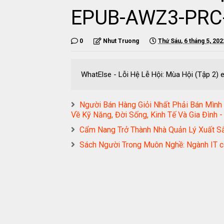
EPUB-AWZ3-PRC
0
Nhut Truong
Thứ Sáu, 6 tháng 5, 202
WhatElse - Lỗi Hệ Lễ Hội: Mùa Hội (Tập 
Người Bán Hàng Giỏi Nhất Phải Bán Mình
Về Kỹ Năng, Đời Sống, Kinh Tế Và Gia Đì
Cẩm Nang Trở Thành Nhà Quản Lý Xuất
Sách Người Trong Muôn Nghề: Ngành IT