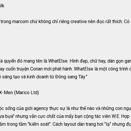
ilk
 trong marcom chứ không chỉ riêng creative nên đọc rất thích. Có
và quyển đó mang tên là WhatElse. Hình đẹp, chữ hay, dàn gọn gan
ay cuốn truyện Conan mới phát hành. WhatElse là một công trình 
ề sáng tạo và kinh doanh từ Đông sang Tây.”
X-Men (Marico Ltd)
ống của giới agency thực sự là như thế nào và những con người "
 bựa bựa" nhưng vẫn cực chất của mấy bạn cộng tác viên W.E. Hợp 
m trong tầm "kiểm soát". Cách layout dàn trang hơi "lạ" nhưng đọ