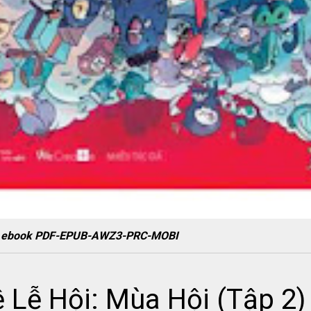
p 2) ebook PDF-EPUB-AWZ3-PRC-MOBI
ệ Lễ Hội: Mùa Hội (Tập 2