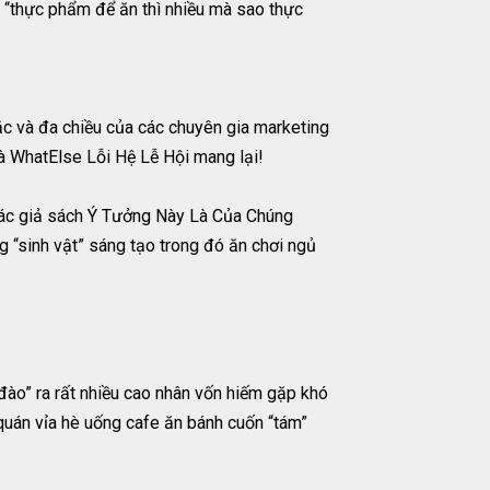
 “thực phẩm để ăn thì nhiều mà sao thực
ắc và đa chiều của các chuyên gia marketing
à WhatElse Lỗi Hệ Lễ Hội mang lại!
tác giả sách Ý Tưởng Này Là Của Chúng
g “sinh vật” sáng tạo trong đó ăn chơi ngủ
đào” ra rất nhiều cao nhân vốn hiếm gặp khó
quán vỉa hè uống cafe ăn bánh cuốn “tám”