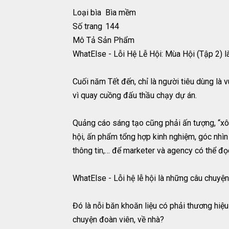
Loại bìa
Bìa mềm
Số trang
144
Mô Tả Sản Phẩm
WhatElse - Lỗi Hệ Lễ Hội: Mùa Hội (Tập 2) là
Cuối năm Tết đến, chỉ là người tiêu dùng là 
vì quay cuồng đấu thầu chạy dự án.
Quảng cáo sáng tạo cũng phải ấn tượng, “xôi
hội, ấn phẩm tổng hợp kinh nghiệm, góc nhìn v
thông tin,… để marketer và agency có thể đ
WhatElse - Lỗi hệ lễ hội là những câu chuyệ
Đó là nỗi băn khoăn liệu có phải thương hiệ
chuyện đoàn viên, về nhà?