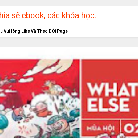
ia sẽ ebook, các khóa học,
ập miễn phí
Vui lòng Like Và Theo DÕi Page