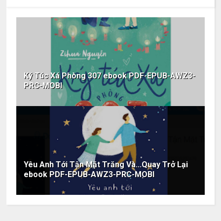
Ký Túc Xá Phòng 307 ebook PDF-EPUB-AWZ3-
PRC-MOBI
Yêu Anh Tới Tận Mặt Trăng Và...Quay Trở Lại
ebook PDF-EPUB-AWZ3-PRC-MOBI