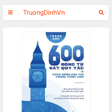
TruongDinhVn
Chia sẽ ebook,
các khóa học,
phần mềm học
tập miễn phí