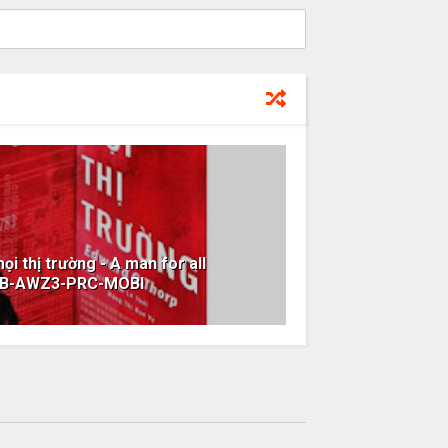
i thị trường - A man for all
UB-AWZ3-PRC-MOBI