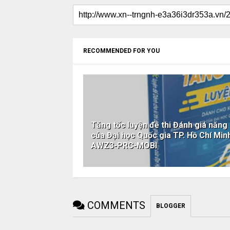
RECOMMENDED FOR YOU
Tăng tốc luyện đề thi Đánh giá năng 
của Đại học Quốc gia TP. Hồ Chí Mi
AWZ3-PRC-MOBI
COMMENTS
BLOGGER