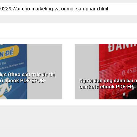
lực (theo cấu trúc đề thi
nh) ebook PDF-EPUB-
Người đàn ông đánh bại mọ
markets ebook PDF-EP