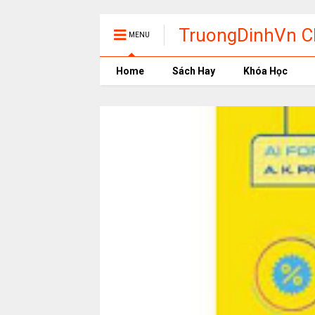
TruongDinhVn Ch
MENU
phần mềm học t
Home
Sách Hay
Khóa Học