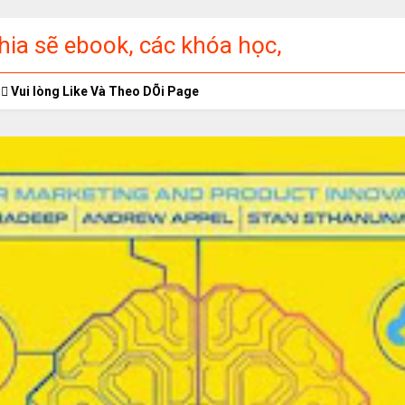
ia sẽ ebook, các khóa học,
ập miễn phí
Vui lòng Like Và Theo DÕi Page