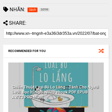
NHÃN:
Sách
30799
SHARE:
RECOMMENDED FOR YOU
Chiến Thuật Loại Bỏ Lo Lắng - Dành Cho Người
Lười: Đọc Ít, Nghĩ Nhiều ebook PDF EPUB
AWZ3 PRC MOBI