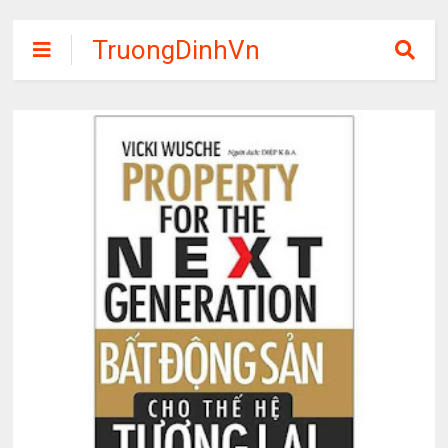
TruongDinhVn
Chia sẽ ebook,
các khóa học,
phần mềm học
tập miễn phí