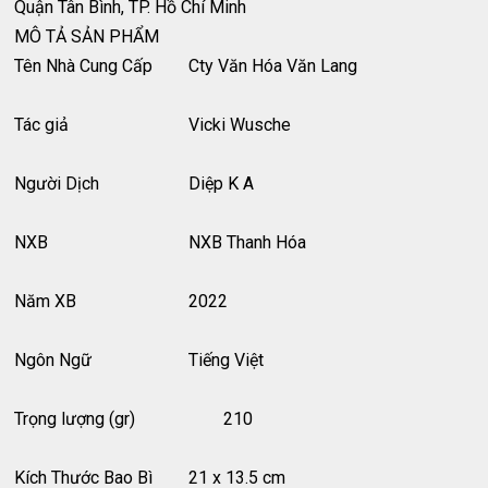
Quận Tân Bình, TP. Hồ Chí Minh
MÔ TẢ SẢN PHẨM
Tên Nhà Cung Cấp
Cty Văn Hóa Văn Lang
Tác giả
Vicki Wusche
Người Dịch
Diệp K A
NXB
NXB Thanh Hóa
Năm XB
2022
Ngôn Ngữ
Tiếng Việt
Trọng lượng (gr)
210
Kích Thước Bao Bì
21 x 13.5 cm