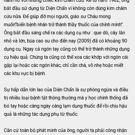
hành nó với những chiếc kim châm cứu. Kể từ năm 1982, ông
bắt đầu sử dụng từ Diện Chẩn vì không còn dùng kim châm
cứu nữa. Để giúp đỡ mọi người, giáo sư Châu mong
muốn"biến bệnh nhân trở thành thầy thuốc của chính mình".
Ông bắt đầu sáng chế ra các dụng cụ như : que dò, cây lăn
nhỏ và lớn, búa cao su cho đến nay (2009) đã có khoảng 90
dụng cụ. Ngay cả ngón tay cũng có thể trở thành những dụng
cụ hiệu quả. Chúng ta cũng có thể xoa các khớp với ngón cái
gập lại hoặc các ngón khác, chỉ cần chà, vỗ nhẹ hoặc miết
các khu vực bị bệnh.
Sự hấp dẫn lớn lao của Diện Chẩn là sự phòng ngừa và điều
trị nhiều loại bệnh tật thông thường mà y học chính thống đã
bó tay hoặc càng ngày càng lạm dụng thuốc để rồi chịu hậu
quả là những tác dụng phụ từ thuốc.
Căn cứ toàn bộ phát minh của ông, người ta phải công nhận