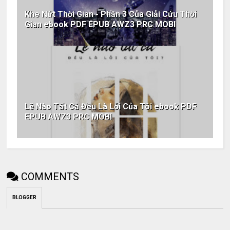
Khe Nứt Thời Gian - Phần 3 Của Giải Cứu Thời
Gian ebook PDF EPUB AWZ3 PRC MOBI
Lẽ Nào Tất Cả Đều Là Lỗi Của Tôi ebook PDF
EPUB AWZ3 PRC MOBI
COMMENTS
BLOGGER