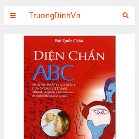
TruongDinhVn
Chia sẽ ebook,
các khóa học,
phần mềm học
tập miễn phí