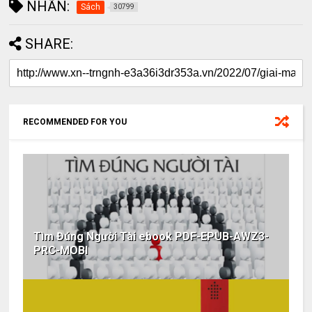
NHÃN:
Sách
30799
SHARE:
RECOMMENDED FOR YOU
Tìm Đúng Người Tài ebook PDF-EPUB-AWZ3-
PRC-MOBI