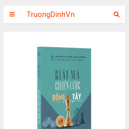
TruongDinhVn
Chia sẽ ebook,
các khóa học,
phần mềm học
tập miễn phí