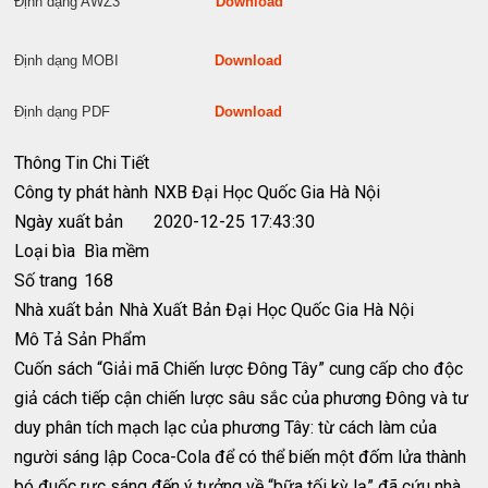
Định dạng AWZ3
Download
Định dạng MOBI
Download
Định dạng PDF
Download
Thông Tin Chi Tiết
Công ty phát hành
NXB Đại Học Quốc Gia Hà Nội
Ngày xuất bản
2020-12-25 17:43:30
Loại bìa
Bìa mềm
Số trang
168
Nhà xuất bản
Nhà Xuất Bản Đại Học Quốc Gia Hà Nội
Mô Tả Sản Phẩm
Cuốn sách “Giải mã Chiến lược Đông Tây” cung cấp cho độc
giả cách tiếp cận chiến lược sâu sắc của phương Đông và tư
duy phân tích mạch lạc của phương Tây: từ cách làm của
người sáng lập Coca-Cola để có thể biến một đốm lửa thành
bó đuốc rực sáng đến ý tưởng về “bữa tối kỳ lạ” đã cứu nhà