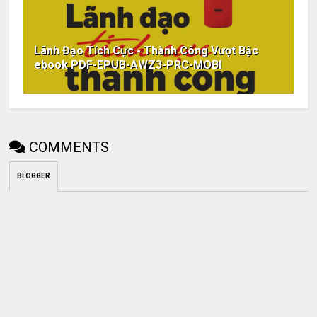
Lãnh Đạo Tích Cực - Thành Công Vượt Bậc
ebook PDF-EPUB-AWZ3-PRC-MOBI
COMMENTS
BLOGGER