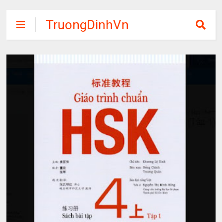
TruongDinhVn
Chia sẽ ebook,
các khóa học,
phần mềm học
tập miễn phí