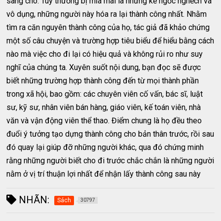
sàng cho. Tuy thường bị mỉa mai là những kẻ ngốc nghếch và
vô dụng, những người này hóa ra lại thành công nhất. Nhằm
tìm ra căn nguyên thành công của họ, tác giả đã khảo chứng
một số câu chuyện và trường hợp tiêu biểu để hiểu bằng cách
nào mà việc cho đi lại có hiệu quả và không rủi ro như suy
nghĩ của chúng ta. Xuyên suốt nội dung, bạn đọc sẽ được
biết những trường hợp thành công đến từ mọi thành phần
trong xã hội, bao gồm: các chuyên viên cố vấn, bác sĩ, luật
sư, kỹ sư, nhân viên bán hàng, giáo viên, kế toán viên, nhà
văn và vận động viên thể thao. Điểm chung là họ đều theo
đuổi ý tưởng tạo dựng thành công cho bản thân trước, rồi sau
đó quay lại giúp đỡ những người khác, qua đó chứng minh
rằng những người biết cho đi trước chắc chắn là những người
nằm ở vị trí thuận lợi nhất để nhận lấy thành công sau này
NHÃN:
Sách
30797