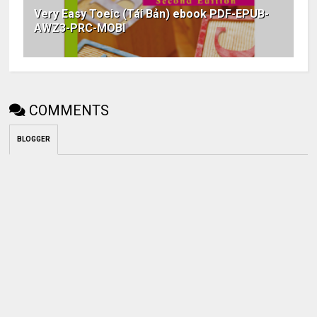
Very Easy Toeic (Tái Bản) ebook PDF-EPUB-
AWZ3-PRC-MOBI
COMMENTS
BLOGGER