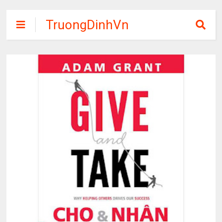
TruongDinhVn
Chia sẽ ebook,
các khóa học,
phần mềm học
tập miễn phí