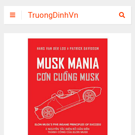
TruongDinhVn
Chia sẽ ebook,
các khóa học,
phần mềm học
tập miễn phí