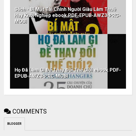
Sách - Bí Mật Tài Chính Người Giàu Làm Thuê
Hay Khởi Nghiệp ebook PDF-EPUB-AWZ3-PRC-
MOBI
Họ Đã Làm Gì Để Thay Đổi Thế Giới ebook PDF-
EPUB-AWZ3-PRC-MOBI
COMMENTS
BLOGGER