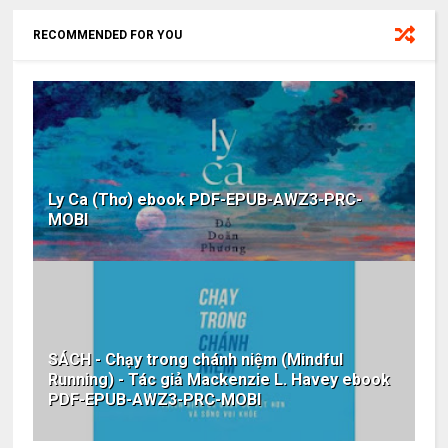
RECOMMENDED FOR YOU
Ly Ca (Thơ) ebook PDF-EPUB-AWZ3-PRC-
MOBI
SÁCH - Chạy trong chánh niệm (Mindful
Running) - Tác giả Mackenzie L. Havey ebook
PDF-EPUB-AWZ3-PRC-MOBI