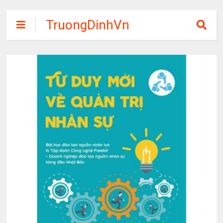
TruongDinhVn
Chia sẽ ebook,
các khóa học,
phần mềm học
tập miễn phí