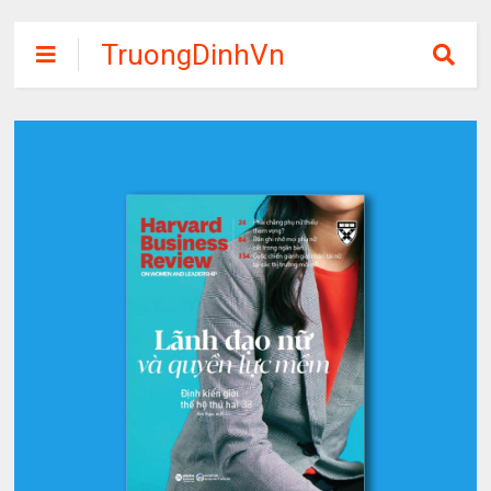
TruongDinhVn
Chia sẽ ebook,
các khóa học,
phần mềm học
tập miễn phí