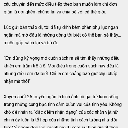
câu chuyện đến mức điều tiếp theo bạn muốn làm chỉ đơn
giản là gói ghém chúng lại và chia sẻ với cả thế giới.
Lúc gửi bản thảo đi, tôi đã tự đính kèm phần phụ lục ngăn
ngắn mà mở đầu là những dòng tôi biết có thể bạn sẽ thấy…
muốn gấp sách lại và bỏ đi.
“Em đừng kỳ vọng mở cuốn sách ra sẽ tìm thấy những điều
khiến em trầm trồ á ố. Mọi điều trong cuốn sách này đều là
những điều em đã biết. Chỉ là em chẳng bao giờ chịu chấp
nhận mà thôi”
Xuyên suốt 25 truyện ngắn là hình ảnh cô gái trẻ luôn sống
trong những cung bậc tình cảm buồn vui của tình yêu. Không
khó để nhận ra “đặc điểm nhận dạng” của các nhân vật nữ
chính ấy luôn là tổ hợp của những tính cách tưởng như đối
lập: Vẻ ngoài độc lập, mạnh mẽ đi kèm sự kiên quyết theo