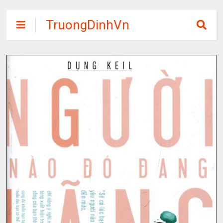
TruongDinhVn
Chia sẽ ebook,
các khóa học,
phần mềm học
tập miễn phí