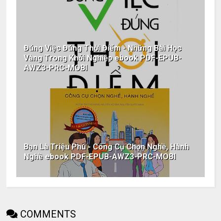
Đúng Việc Đúng Thời Điểm - Những Bài Học
Vàng Trong Khởi Nghiệp ebook PDF-EPUB-
AWZ3-PRC-MOBI
Bạn Là Triệu Phú - Công Cụ Chọn Nghề, Hành
Nghề ebook PDF-EPUB-AWZ3-PRC-MOBI
COMMENTS