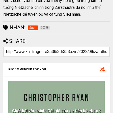
Nietzsche. Vừa thơ ca, vừa triết lý, nó ở giữa trung tâm tư
tưởng Nietzsche: chính trong Zarathustra đã nói như thế
Nietzsche đã tuyên bố và ca tụng Siêu nhân.
NHÃN:
Sách
30798
SHARE:
RECOMMENDED FOR YOU
Chết bởi văn minh: Cái giá của sự tiến bộ ebook