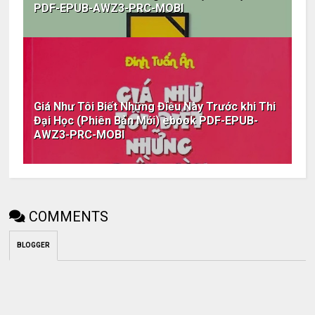
PDF-EPUB-AWZ3-PRC-MOBI
Giá Như Tôi Biết Những Điều Này Trước khi Thi
Đại Học (Phiên Bản Mới) ebook PDF-EPUB-
AWZ3-PRC-MOBI
COMMENTS
BLOGGER