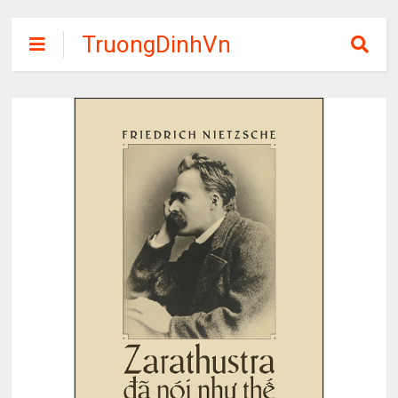
TruongDinhVn
Chia sẽ ebook,
các khóa học,
phần mềm học
tập miễn phí