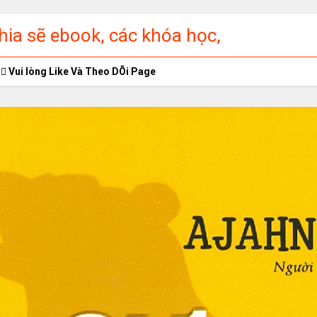
ia sẽ ebook, các khóa học,
ập miễn phí
Vui lòng Like Và Theo DÕi Page