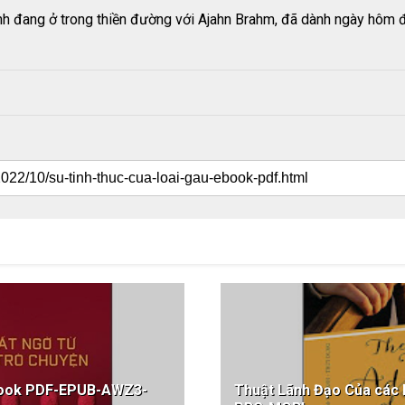
h đang ở trong thiền đường với Ajahn Brahm, đã dành ngày hôm đó
ebook PDF-EPUB-AWZ3-
Thuật Lãnh Đạo Của cá