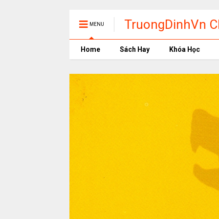
TruongDinhVn Ch
MENU
phần mềm học t
Home
Sách Hay
Khóa Học